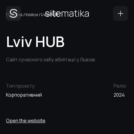
Lviv HUB
Головна
/
Кейси
/
Lviv HUB
Сайт сучасного хабу абілітації у Львові
Тип проєкту:
Реліз:
Корпоративний
2024
Open the website