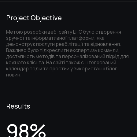
Project Objective
Метою розробки веб-сайту LHC було створення
зручної та інформативної платформи, яка
демонструє послуги реабілітації та відновлення.
Важливо було підкреслити експертизу команди,
доступність методів та персоналізований підхід для
кожного клієнта. На сайті також є інтегрований
календар подій та простий у використанні блог
новин.
Results
98%