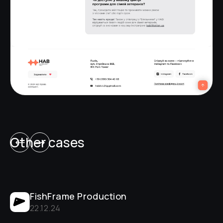
Other cases
FishFrame Production
22
.
12
.
24
01
.
02
.
25