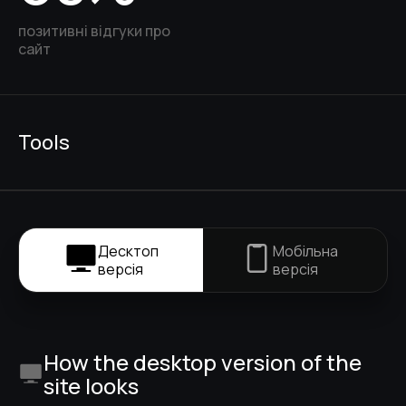
позитивні відгуки про
сайт
Tools
Десктоп
Мобільна
версія
версія
How the desktop version of the
site looks